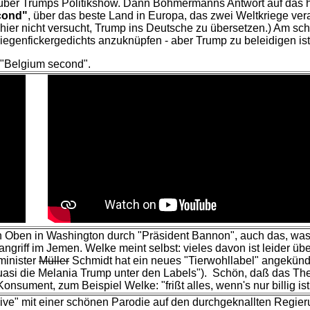
ber Trumps Politikshow. Dann Böhmermanns Antwort auf das hol
cond"
, über das beste Land in Europa, das zwei Weltkriege ver
man hier nicht versucht, Trump ins Deutsche zu übersetzen.) Am 
egenfickergedichts anzuknüpfen - aber Trump zu beleidigen ist
g "Belgium second".
on Oben in Washington durch "Präsident Bannon", auch das, was
ngriff im Jemen. Welke meint selbst: vieles davon ist leider üb
minister
Müller
Schmidt hat ein neues "Tierwohllabel" angekündigt
 quasi die Melania Trump unter den Labels"). Schön, daß das T
onsument, zum Beispiel Welke: "frißt alles, wenn's nur billig ist
ve" mit einer schönen Parodie auf den durchgeknallten Regie