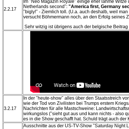
Im "Neo Magazin Royale" einige eher lahme Witze ü
Netherlands second":
"America first, Germany se
2.2.17
"bigly!" - Ziemlich toll. (U.a. auch deshalb, weil 
versucht Böhmermann noch, an den Erfolg seines Zi
Sehr witzig ist übrigens auch der belgische Beitra
In der "heute-show" alles über den Staatsstreich v
wie der Tod von Zivilisten bei Trumps erstem Kriegsa
3.2.17
Nachrichten für alle Mastschweine: Landwirtschafts
wirkungslos ("sieht gut aus und kann nichts - also
es in die Show geschafft hat. Schuld trägt auch der K
Ausschnitte aus der US-TV-Show "Saturday Night Li