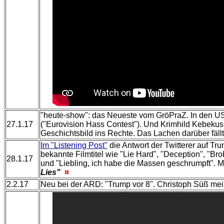
"heute-show": das Neueste vom GröPraZ. In den USA 
27.1.17
("Eurovision Hass Contest"). Und Krimhild Kebekus,
Geschichtsbild ins Rechte. Das Lachen darüber fäll
Im "Listening Post"
die Antwort der Twitterer auf 
bekannte Filmtitel wie "Lie Hard", "Deception", "Bro
28.1.17
und "Liebling, ich habe die Massen geschrumpft".
Lies"
¤
2.2.17
Neu bei der ARD: "Trump vor 8". Christoph Süß mein