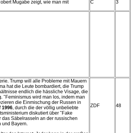
 Robert Mugabe zeigt, wie man mit
C
3
terie. Trump will alle Probleme mit Mauern
ma hat die Leute bombardiert, die Trump
ltnisse endlich die hässliche Visage, die
tig. "Feminismus wird man los, indem man
sezieren die Einmischung der Russen in
ZDF
48
f 1996
, durch die der völlig unbeliebte
sministerium diskutiert über "Fake
 das Säbelrasseln an der russischen
en und Bayern.