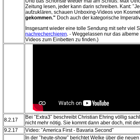
Und das Schönste wieder mal am Schluß: Max Uthoff 
Zeitung lesen, jeder kann darin schreiben. Kant: "Je
aufzuklären, schauen Unboxing-Videos von Kosmetik
gekommen."
Doch auch der kategorische Imperativ
Insgesamt wieder eine tolle Sendung mit sehr viel
nachrecherchieren
. - Weggelassen nur das albern
Videos zum Einbetten zu finden.)
Bei "Extra3" beschreibt Christian Ehring völlig sac
8.2.17
nicht mehr nötig. Sie kommt dann aber doch, mit d
9.2.17
Video: "America First - Bavaria Second"
In der "heute-show" berichtet Welke über die neue