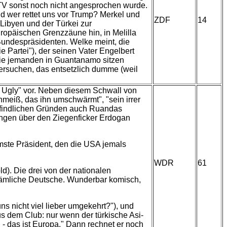
TV sonst noch nicht angesprochen wurde.
d wer rettet uns vor Trump? Merkel und
ZDF
14
Libyen und der Türkei zur
ropäischen Grenzzäune hin, in Melilla
Bundespräsidenten. Welke meint, die
Partei"), der seinen Vater Engelbert
 nie jemanden in Guantanamo sitzen
versuchen, das entsetzlich dumme (weil
e Ugly" vor. Neben diesem Schwall von
chmeiß, das ihn umschwärmt", "sein irrer
erfindlichen Gründen auch Ruandas
ngen über den Ziegenficker Erdogan
mste Präsident, den die USA jemals
WDR
61
d). Die drei von der nationalen
d dämliche Deutsche. Wunderbar komisch,
ns nicht viel lieber umgekehrt?"), und
 dem Club: nur wenn der türkische Asi-
 - das ist Europa." Dann rechnet er noch