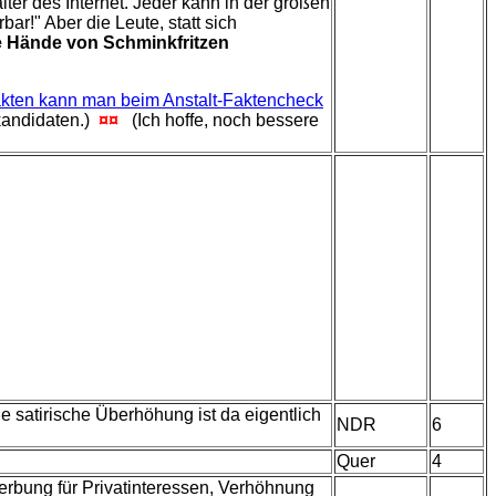
er des Internet. Jeder kann in der großen
ar!" Aber die Leute, statt sich
ie Hände von Schminkfritzen
akten kann man beim Anstalt-Faktencheck
kandidaten.)
¤¤
(Ich hoffe, noch bessere
e satirische Überhöhung ist da eigentlich
NDR
6
Quer
4
erbung für Privatinteressen, Verhöhnung