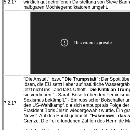
5.2.17
wirklich gut getroffenen Darstellung von Steve Ban
halbgaren Möchtegerndiktatoren umgeht.
"Die Anstalt", bzw.
"Die Trumpstalt"
: Der Spott übe
lösen, die EU setzt lieber auf natürliche Wassergr
jetzt nicht ins Land läßt. Uthoff: "
Die Kritik an Trum
sie verdienen." - Sarah Bosetti über den Feminismu
Sexismus bekämpft." - Ein russischer Botschafter 
7.2.17
den US-Wahlkampf, die sich entpuppt als Folge de
Präsident Boris Jelzin wiedergewählt wurde. Ein gr
News". Auf den Punkt gebracht:
"Fakenews - das s
Grenze. Die frei erfundenen Zahlen des Herrn de M