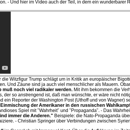
non. - Und hier im Video auch der Teil, in dem ein wunderbarer
r die Witzfigur Trump schlägt um in Kritik an europäischer Bigot
äben. Und Zäune sind ja auch viel menschlicher als Mauern. Oba
p muß noch viel radikaler werden.
Mit ihm bekommen die Verhä
s, der so anstrengend ist, daß man wünschte, er wäre nicht nö
und ein Reporter der Washington Post (Uthoff und von Wagner) 
r
Einmischung der Amerikaner in den russischen Wahlkamp
andioses Spiel mit "Wahrheit" und "Propaganda". - Das Wahrheit
ind immer die Anderen."
Beispiele: die Nato-Propaganda über
aiziere. - Christian Springer über Verbindungen zwischen Syri