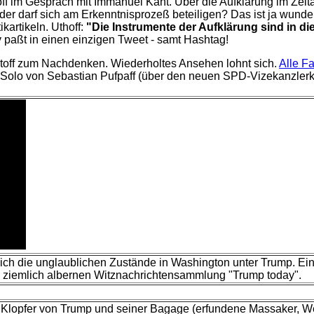
im Gespräch mit Immanuel Kant. Über die Aufklärung im Zeitalt
der darf sich am Erkenntnisprozeß beteiligen? Das ist ja wunderb
artikeln. Uthoff:
"Die Instrumente der Aufklärung sind in d
 paßt in einen einzigen Tweet - samt Hashtag!
 Stoff zum Nachdenken. Wiederholtes Ansehen lohnt sich.
Alle F
e Solo von Sebastian Pufpaff (über den neuen SPD-Vizekanzler
hlich die unglaublichen Zustände in Washington unter Trump. Ein
er ziemlich albernen Witznachrichtensammlung "Trump today".
n Klopfer von Trump und seiner Bagage (erfundene Massaker, W