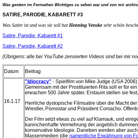
Was gestern im Fernsehen Wichtiges zu sehen war und von mir archiv
SATIRE, PARODIE, KAB
Was Satire ist und was sie soll hat
Henning Venske
sehr schön besch
Satire, Parodie, Kabarett #1
Satire, Parodie, Kabarett #2
(Übrigens: alle bei YouTube zensierten Videos sind bei mir noch
Datum
Beitrag
"Idiocracy"
- Spielfilm von Mike Judge (USA 2006) 
Gemeinsam mit der Prostituierten Rita soll er für 
erwachen 500 Jahre später. Erstaunt stellen sie fest
16.1.17
Herrliche dystopische Filmsatire über die Macht d
Wrestler, Pornostar und Präsident Comacho. Offenb
Der Film setzt etwas zu viel auf Klamauk, und einig
kaninchenhafte Vermehrung der angeblich dummen U
konservative Ideologie. Daneben werden aber auch e
Massenmedien (die
namentliche Erwähnung von Fo