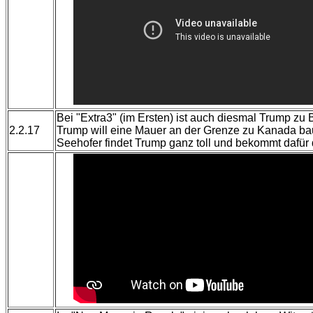
Bei "Extra3" (im Ersten) ist auch diesmal Trump zu 
2.2.17
Trump will eine Mauer an der Grenze zu Kanada bauen
Seehofer findet Trump ganz toll und bekommt daf