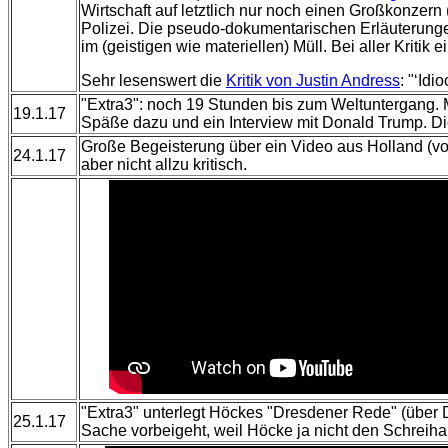
Wirtschaft auf letztlich nur noch einen Großkonzern
Polizei. Die pseudo-dokumentarischen Erläuterung
im (geistigen wie materiellen) Müll. Bei aller Kritik
Sehr lesenswert die
Kritik von Justin Andress
: "‘Idi
"Extra3": noch 19 Stunden bis zum Weltuntergang. Mo
19.1.17
Späße dazu und ein Interview mit Donald Trump. Die 
Große Begeisterung über ein Video aus Holland (von
24.1.17
aber nicht allzu kritisch.
"Extra3" unterlegt Höckes "Dresdener Rede" (über D
25.1.17
Sache vorbeigeht, weil Höcke ja nicht den Schreihal