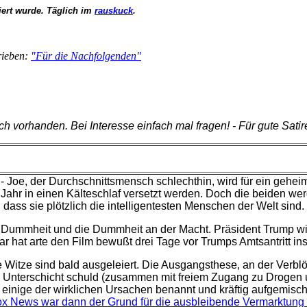
iert wurde. Täglich im
rauskuck
.
ARETT #3
rieben:
"Für die Nachfolgenden"
 vorhanden. Bei Interesse einfach mal fragen! - Für gute Satire 
- Joe, der Durchschnittsmensch schlechthin, wird für ein geh
ein Jahr in einen Kälteschlaf versetzt werden. Doch die beiden 
, dass sie plötzlich die intelligentesten Menschen der Welt sind.
er Dummheit und die Dummheit an der Macht. Präsident Trump wi
ar hat arte den Film bewußt drei Tage vor Trumps Amtsantritt
e Witze sind bald ausgeleiert. Die Ausgangsthese, an der Verblö
nterschicht schuld (zusammen mit freiem Zugang zu Drogen und
inige der wirklichen Ursachen benannt und kräftig aufgemischt
x News war dann der Grund für die ausbleibende Vermarktung 