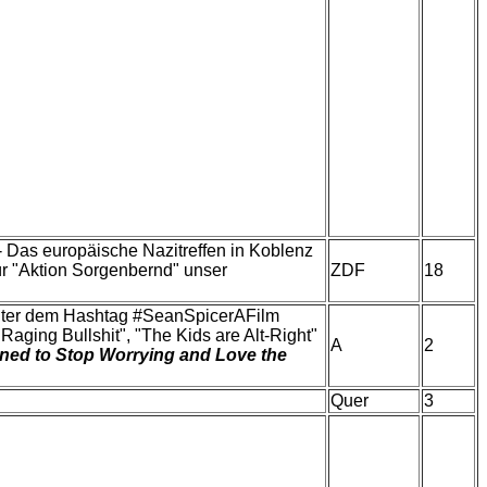
- Das europäische Nazitreffen in Koblenz
ür "Aktion Sorgenbernd" unser
ZDF
18
unter dem Hashtag #SeanSpicerAFilm
Raging Bullshit", "The Kids are Alt-Right"
A
2
rned to Stop Worrying and Love the
Quer
3