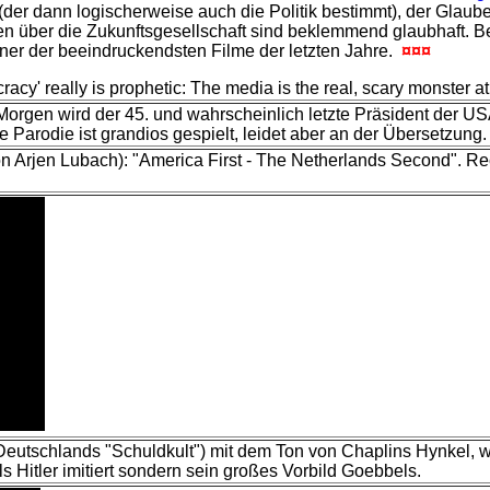
 (der dann logischerweise auch die Politik bestimmt), der Glaub
en über die Zukunftsgesellschaft sind beklemmend glaubhaft. 
 einer der beeindruckendsten Filme der letzten Jahre.
¤¤¤
ocracy' really is prophetic: The media is the real, scary monster at 
rgen wird der 45. und wahrscheinlich letzte Präsident der USA 
Parodie ist grandios gespielt, leidet aber an der Übersetzung.
 Arjen Lubach): "America First - The Netherlands Second". Recht
eutschlands "Schuldkult") mit dem Ton von Chaplins Hynkel, was
s Hitler imitiert sondern sein großes Vorbild Goebbels.