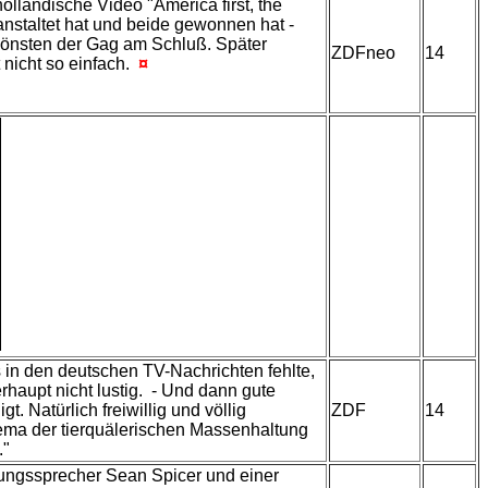
ländische Video "America first, the
anstaltet hat und beide gewonnen hat -
schönsten der Gag am Schluß. Später
ZDFneo
14
 nicht so einfach.
¤
 in den deutschen TV-Nachrichten fehlte,
erhaupt nicht lustig. - Und dann gute
. Natürlich freiwillig und völlig
ZDF
14
hema der tierquälerischen Massenhaltung
."
rungssprecher Sean Spicer und einer