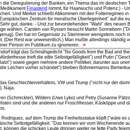
ch die Deregulierung der Banken, ein Thema das im deutschen 
as Medikament
Finasterid
nimmt, für Haarwuchs und Potenz.) - Un
hen. Und Merkel schließt Abkommen mit den Folterregimes in 
"Europäischen Zentrum für moralische Überlegenheit" auf die eu
. Sehr gut, danke. - Und zur bevorstehenden "Wahl" des neuen 
e wählen. Carsten van Ryssen besucht Martin Sonneborn ("Die 
alt genug). Der hat im Gegensatz zu Steinmeier wenigstens noch
gut. (Der Rest war unwesentlich.) Man mußte allerdings ständig 
einer Person im Publikum zu ignorieren.
¤
ndorf trägt das Schmähgedicht "No Goods from the Bad and th
derfresse trieft die eitle Selbstgefälligkeit") und Putin ("Ges
latzt") sowie gegen mehrere andere Politiker, darunter aus un
r die Leichen vorher schändet") bleiben Böhmermanns Bemerku
das Geschlechterverhältnis, VW und Trump ("nicht nur der düm
"). Naja.
Pen (Schmickler), Wilders (Uwe Lyko) und Petry (Susanne Pätzol
e Tollsten sind und die anderen nur Froschfresser, Käsköppe un
os.
 Rodriguez, auf dem Trump die Freiheitsstatue köpft ("wäre es u
ische Selbstgefälligkeit. "Das kennen wir vom Wochenende aus
können die schicken Leute drinnen weiter ne fette Party feiern