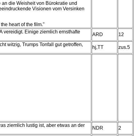
e an die Weisheit von Bürokratie und
Beeindruckende Visionen vom Versinken
the heart of the film."
vereidigt. Einige ziemlich ernsthafte
ARD
12
 witzig, Trumps Tonfall gut getroffen,
hj,TT
zus.5
 ziemlich lustig ist, aber etwas an der
NDR
2