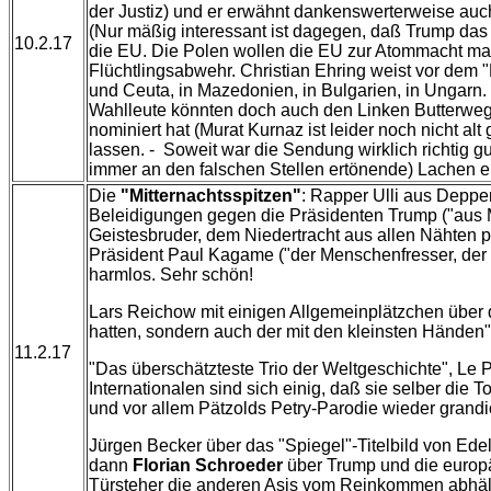
der Justiz) und er erwähnt dankenswerterweise au
(Nur mäßig interessant ist dagegen, daß Trump d
10.2.17
die EU. Die Polen wollen die EU zur Atommacht mac
Flüchtlingsabwehr. Christian Ehring weist vor dem 
und Ceuta, in Mazedonien, in Bulgarien, in Ungarn
Wahlleute könnten doch auch den Linken Butterwegg
nominiert hat (Murat Kurnaz ist leider noch nicht 
lassen. - Soweit war die Sendung wirklich richtig 
immer an den falschen Stellen ertönende) Lachen 
Die
"Mitternachtsspitzen"
: Rapper Ulli aus Deppe
Beleidigungen gegen die Präsidenten Trump ("aus Mör
Geistesbruder, dem Niedertracht aus allen Nähten p
Präsident Paul Kagame ("der Menschenfresser, de
harmlos. Sehr schön!
Lars Reichow mit einigen Allgemeinplätzchen über 
hatten, sondern auch der mit den kleinsten Händen
11.2.17
"Das überschätzteste Trio der Weltgeschichte", Le 
Internationalen sind sich einig, daß sie selber di
und vor allem Pätzolds Petry-Parodie wieder grandi
Jürgen Becker über das "Spiegel"-Titelbild von Edel
dann
Florian Schroeder
über Trump und die europä
Türsteher die anderen Asis vom Reinkommen abhält, 