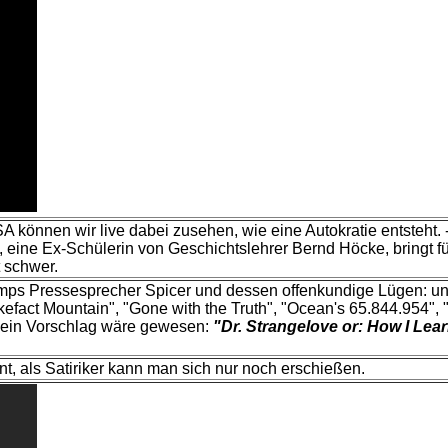
können wir live dabei zusehen, wie eine Autokratie entsteht. 
 eine Ex-Schülerin von Geschichtslehrer Bernd Höcke, bringt f
t schwer.
Trumps Pressesprecher Spicer und dessen offenkundige Lügen: 
kefact Mountain", "Gone with the Truth", "Ocean's 65.844.954", "
 Mein Vorschlag wäre gewesen:
"Dr. Strangelove or: How I Lea
t, als Satiriker kann man sich nur noch erschießen.