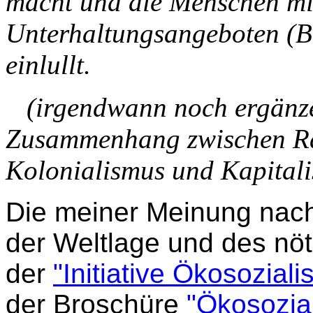
macht und die Menschen mi
Unterhaltungsangeboten (Br
einlullt.
(irgendwann noch ergänze
Zusammenhang zwischen Ra
Kolonialismus und Kapitali
Die meiner Meinung nach 
der Weltlage und des nö
der
"Initiative Ökosozial
der Broschüre
"Ökosozia