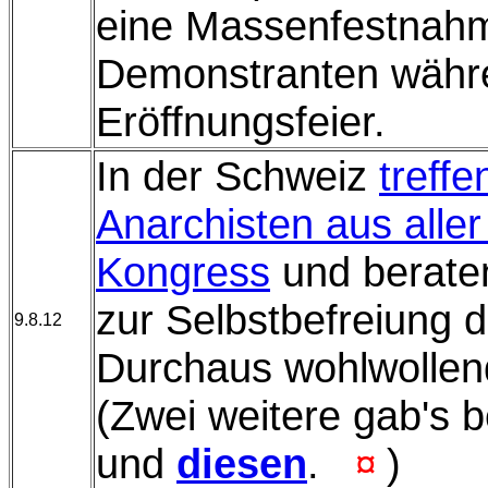
eine Massenfestnah
Demonstranten währ
Eröffnungsfeier.
In der Schweiz
treffe
Anarchisten aus alle
Kongress
und berate
zur Selbstbefreiung 
9.8.12
Durchaus wohlwollend
(Zwei weitere gab's 
und
diesen
.
)
¤