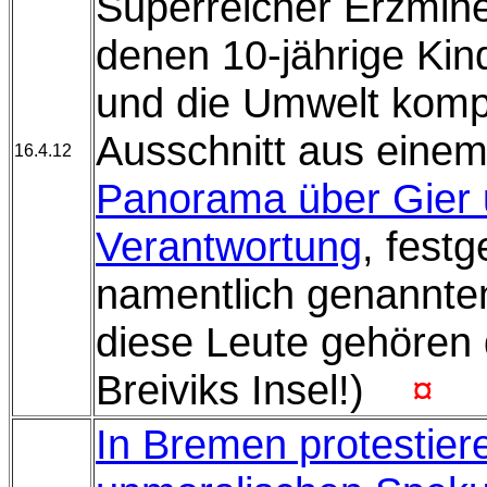
Superreicher Erzmine
denen 10-jährige Kind
und die Umwelt komple
Ausschnitt aus eine
16.4.12
Panorama über Gier
Verantwortung
, fest
namentlich genannte
diese Leute gehören 
Breiviks Insel!)
¤
In Bremen protestier