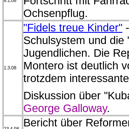
Fortschritt mit Fahrr
8.1.08
Ochsenpflug.
"Fidels treue Kinder"
-
Schulsystem und die "
Jugendlichen. Die Rep
Montero ist deutlich
1.3.08
trotzdem interessante
Diskussion über "Kuba
George Galloway
.
Bericht über Reformen
23.4.08