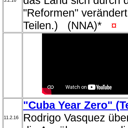
das Land sich durch d
3.2.16
"Reformen" verändert.
Teilen.) (NNA)*
¤
"Cuba Year Zero" (Te
Rodrigo Vasquez übe
11.2.16