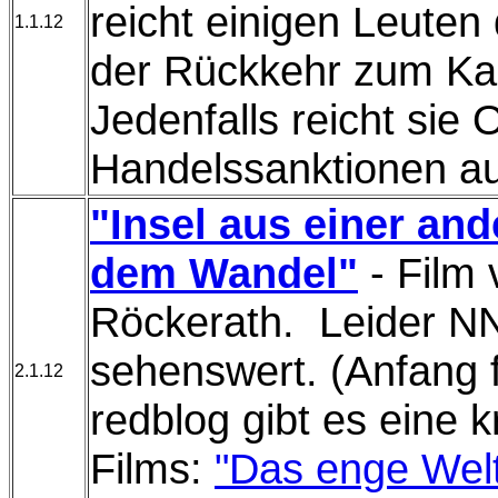
reicht einigen Leuten
1.1.12
der Rückkehr zum Kap
Jedenfalls reicht sie
Handelssanktionen a
"Insel aus einer and
dem Wandel"
- Film 
Röckerath. Leider NN
sehenswert. (Anfang f
2.1.12
redblog gibt es eine 
Films:
"Das enge Welt