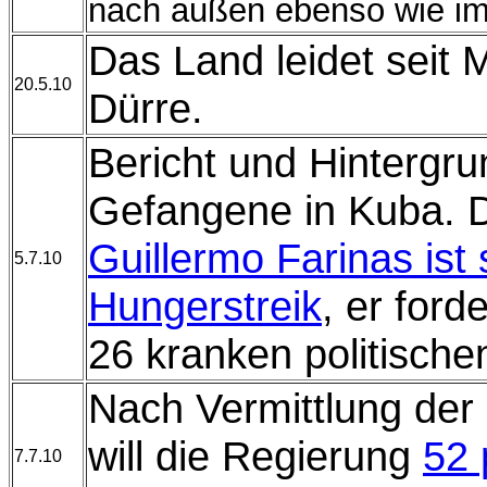
nach außen ebenso wie im
Das Land leidet seit 
20.5.10
Dürre.
Bericht und Hintergru
Gefangene in Kuba. D
Guillermo Farinas ist
5.7.10
Hungerstreik
, er ford
26 kranken politisch
Nach Vermittlung der 
will die Regierung
52 
7.7.10