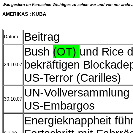
Was gestern im Fernsehen Wichtiges zu sehen war und von mir archiv
AMERIKAS : KUBA
Beitrag
Datum
Bush
(OT)
und Rice 
bekräftigen Blockadep
24.10.07
US-Terror (Carilles)
UN-Vollversammlung f
30.10.07
US-Embargos
Energieknappheit führ