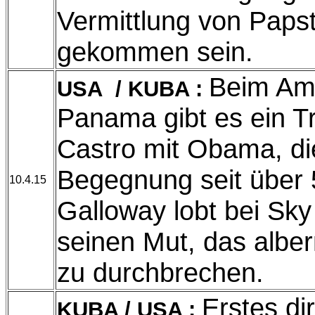
Vermittlung von Paps
gekommen sein.
Beim Ame
USA
/ KUBA :
Panama gibt es ein T
Castro mit Obama, di
Begegnung seit über
10.4.15
Galloway lobt bei Sk
seinen Mut, das albe
zu durchbrechen.
Erstes di
KUBA
/ USA :