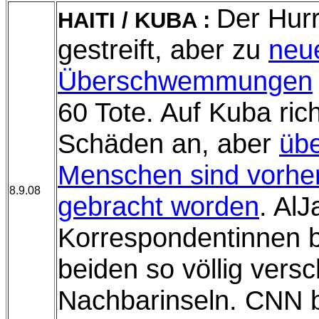
Der Hurr
HAITI / KUBA :
gestreift, aber zu
neu
Überschwemmungen
60 Tote. Auf Kuba ric
Schäden an, aber
übe
Menschen sind vorher 
8.9.08
gebracht worden
. Al
Korrespondentinnen b
beiden so völlig vers
Nachbarinseln. CNN b