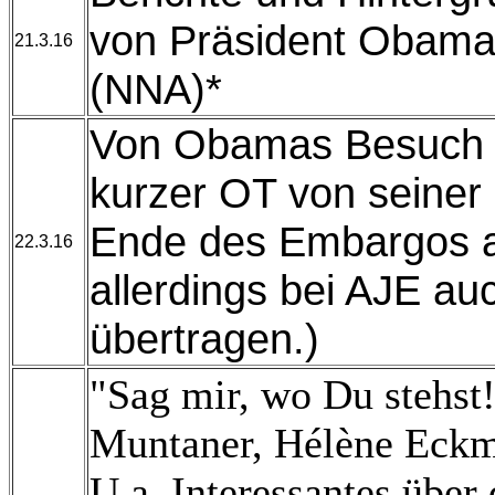
von Präsident Obama 
21.3.16
(NNA)*
Von Obamas Besuch i
kurzer OT von seiner 
Ende des Embargos a
22.3.16
allerdings bei AJE auc
übertragen.)
"Sag mir, wo Du stehst
Muntaner, Hélène Eckm
U.a. Interessantes über